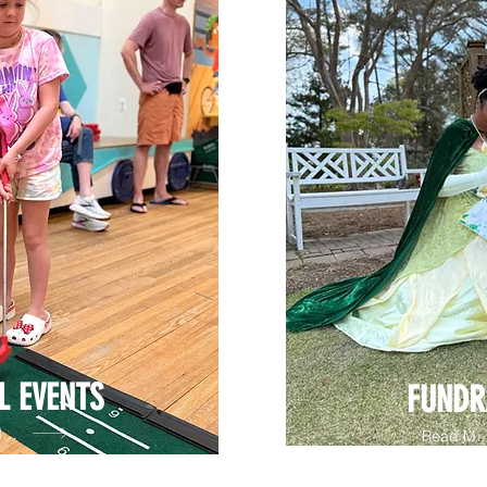
L EVENTS
FUNDR
ore
Read Mo