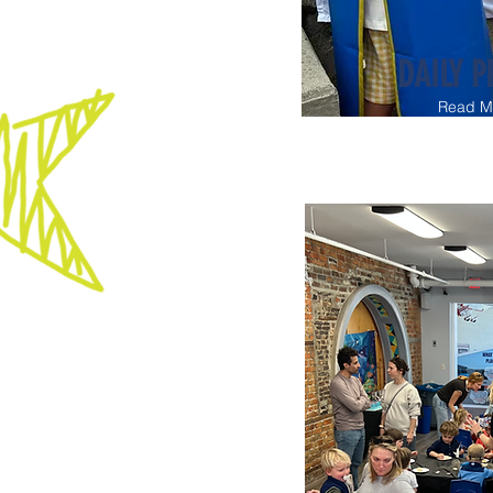
DAILY 
Read M