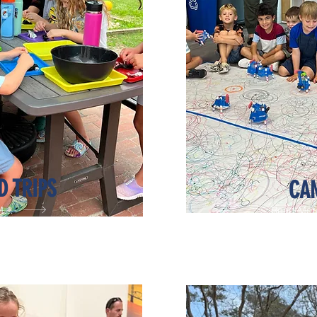
D TRIPS
CA
More
Read Mor