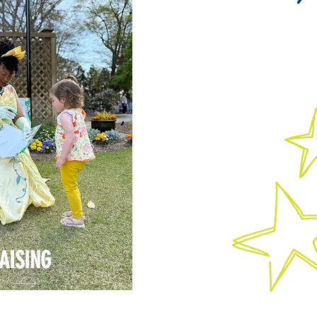
AISING
re