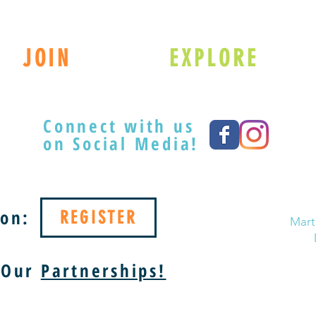
JOIN
EXPLORE
Connect with us
on Social Media!
on:
REGISTER
Marte
 Our
Partnerships!